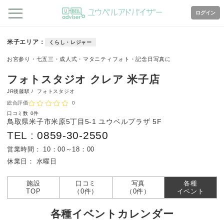
ログイン
米子エリア
くらし・レジャー
お宮参り・七五三・成人式・マタニティフォト・記念日写真に
フォトスタジオ クレア 米子店
JR後藤駅 /
フォトスタジオ
総合評価
0
口コミ数
0件
鳥取県米子市米原5丁目5-1 ユウベルプラザ 5F
TEL :
0859-30-2550
営業時間：
10：00～18：00
休業日：
水曜日
施設
口コミ
写真
各種
TOP
（0件）
（0件）
イベント
各種イベントカレンダー