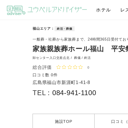
ホテル
レ
福山エリア
終活・葬儀
一般葬・社葬から家族葬まで、24時間365日受付てお
家族親族葬ホール福山 平安
卸センター入口交差点北 /
葬儀 / 終活
総合評価
0
口コミ数
0件
広島県福山市新涯町1-41-8
TEL :
084-941-1100
施設
TOP
口コミ
（