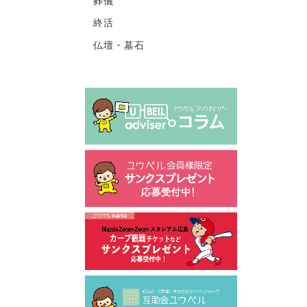
葬儀
終活
仏壇・墓石