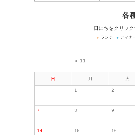
各
日にちをクリック
●
ランチ
●
ディナ
＜ 11
日
月
火
1
2
7
8
9
14
15
16