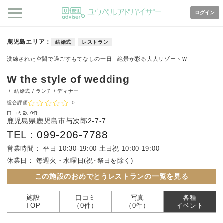
ログイン
鹿児島エリア
結婚式
レストラン
洗練された空間で過ごすもてなしの一日 絶景が彩る大人リゾートＷ
W the style of wedding
/
結婚式 / ランチ / ディナー
総合評価
0
口コミ数
0件
鹿児島県鹿児島市与次郎2-7-7
TEL :
099-206-7788
営業時間：
平日 10:30-19:00 土日祝 10:00-19:00
休業日：
毎週火・水曜日(祝･祭日を除く)
この施設のおめでとうレストランの一覧を見る
施設
口コミ
写真
各種
TOP
（0件）
（0件）
イベント