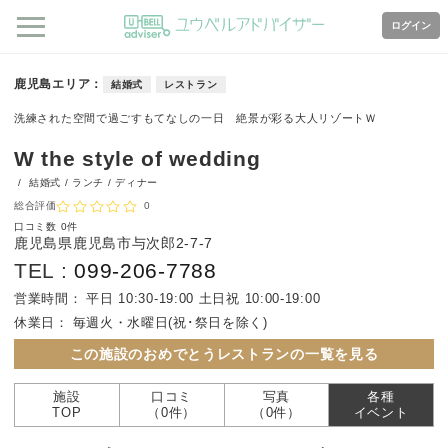
ログイン
鹿児島エリア
結婚式
レストラン
洗練された空間で過ごすもてなしの一日 絶景が彩る大人リゾートＷ
W the style of wedding
/
結婚式 / ランチ / ディナー
総合評価
0
口コミ数
0件
鹿児島県鹿児島市与次郎2-7-7
TEL :
099-206-7788
営業時間：
平日 10:30-19:00 土日祝 10:00-19:00
休業日：
毎週火・水曜日(祝･祭日を除く)
この施設のおめでとうレストランの一覧を見る
施設
口コミ
写真
各種
TOP
（0件）
（0件）
イベント