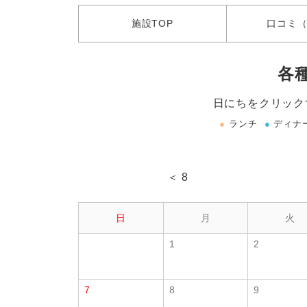
施設
TOP
口コミ
（
各
日にちをクリック
●
ランチ
●
ディナ
＜ 8
日
月
火
1
2
7
8
9