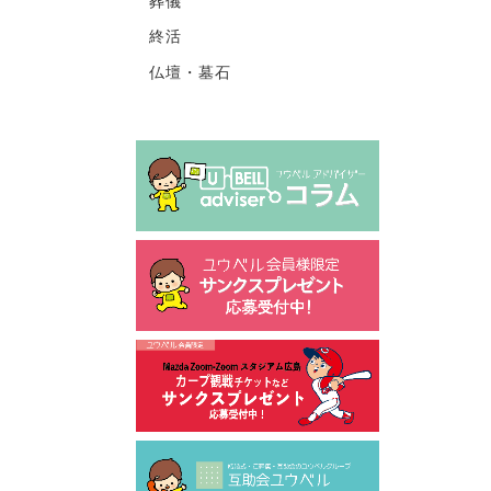
葬儀
終活
仏壇・墓石