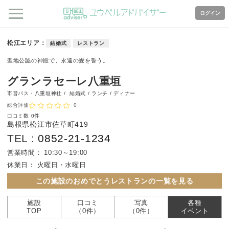
ログイン
松江エリア
結婚式
レストラン
聖地公認の神殿で、永遠の愛を誓う。
グランラセーレ八重垣
市営バス・八重垣神社 /
結婚式 / ランチ / ディナー
総合評価
0
口コミ数
0件
島根県松江市佐草町419
TEL :
0852-21-1234
営業時間：
10:30～19:00
休業日：
火曜日・水曜日
この施設のおめでとうレストランの一覧を見る
施設
口コミ
写真
各種
TOP
（0件）
（0件）
イベント