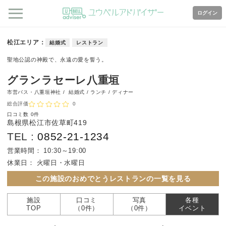
ログイン
松江エリア
結婚式
レストラン
聖地公認の神殿で、永遠の愛を誓う。
グランラセーレ八重垣
市営バス・八重垣神社 /
結婚式 / ランチ / ディナー
総合評価
0
口コミ数
0件
島根県松江市佐草町419
TEL :
0852-21-1234
営業時間：
10:30～19:00
休業日：
火曜日・水曜日
この施設のおめでとうレストランの一覧を見る
施設
口コミ
写真
各種
TOP
（0件）
（0件）
イベント