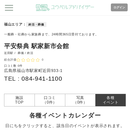
ログイン
福山エリア
終活・葬儀
一般葬・社葬から家族葬まで、24時間365日受付ております。
平安祭典 駅家新市会館
近田駅 /
葬儀 / 終活
総合評価
0
口コミ数
0件
広島県福山市駅家町近田933-1
TEL :
084-941-1100
施設
口コミ
写真
各種
TOP
（0件）
（0件）
イベント
各種イベントカレンダー
日にちをクリックすると、該当日のイベントが表示されます。