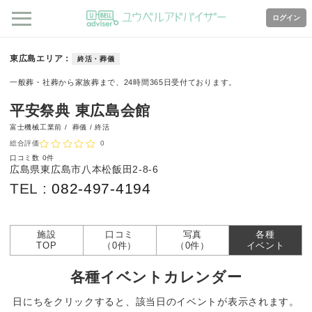
ログイン
東広島エリア
終活・葬儀
一般葬・社葬から家族葬まで、24時間365日受付ております。
平安祭典 東広島会館
富士機械工業前 /
葬儀 / 終活
総合評価
0
口コミ数
0件
広島県東広島市八本松飯田2-8-6
TEL :
082-497-4194
施設
口コミ
写真
各種
TOP
（0件）
（0件）
イベント
各種イベントカレンダー
日にちをクリックすると、該当日のイベントが表示されます。