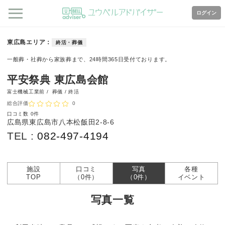
ログイン
東広島エリア
終活・葬儀
一般葬・社葬から家族葬まで、24時間365日受付ております。
平安祭典 東広島会館
富士機械工業前 /
葬儀 / 終活
総合評価
0
口コミ数
0件
広島県東広島市八本松飯田2-8-6
TEL :
082-497-4194
施設
口コミ
写真
各種
TOP
（0件）
（0件）
イベント
写真一覧