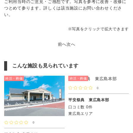
ご利用当時のご意見・ご感想です。写真を参考に改善・改修に
つとめて参ります。詳しくは該当施設にお問い合わせくださ
い。
※写真をクリックで拡大できます
前へ
次へ
こんな施設も見られています
終活・葬儀
終活・葬儀
0
平安祭典 東広島本部
口コミ数 0件
東広島エリア
0