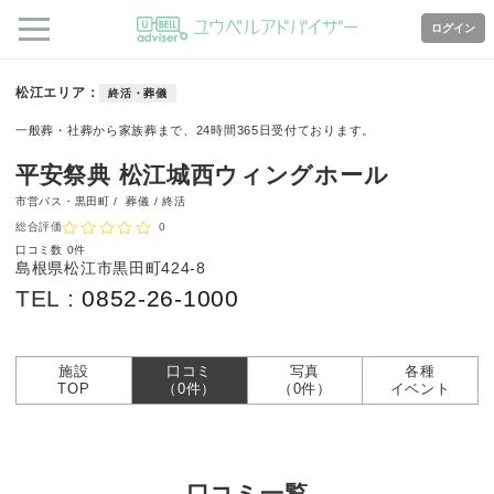
ログイン
松江エリア
終活・葬儀
一般葬・社葬から家族葬まで、24時間365日受付ております。
平安祭典 松江城西ウィングホール
市営バス・黒田町 /
葬儀 / 終活
総合評価
0
口コミ数
0件
島根県松江市黒田町424-8
TEL :
0852-26-1000
施設
口コミ
写真
各種
TOP
（0件）
（0件）
イベント
口コミ一覧