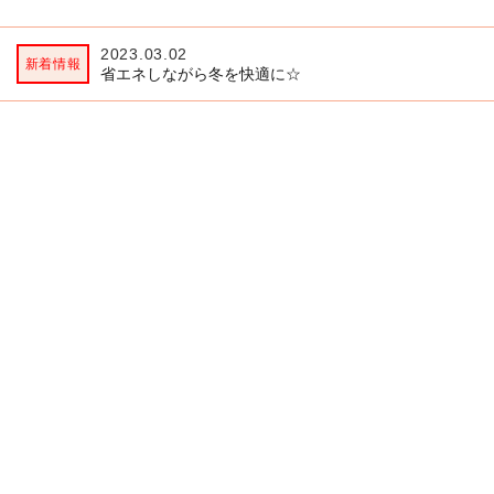
2023.03.02
2
省エネしながら冬を快適に☆
ヴ
ユウベル会員とは
ユウベルアドバイザーとは
会員規約
サイト利用規約
プライバシーポリシー