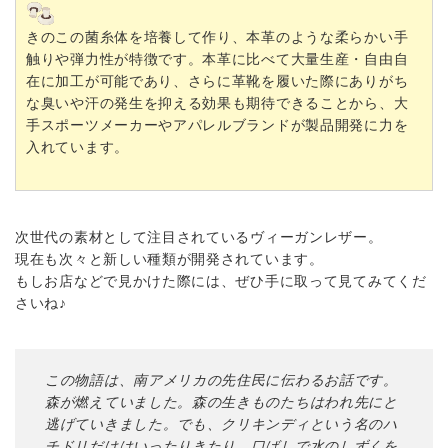
きのこの菌糸体を培養して作り、本革のような柔らかい手
触りや弾力性が特徴です。本革に比べて大量生産・自由自
在に加工が可能であり、さらに革靴を履いた際にありがち
な臭いや汗の発生を抑える効果も期待できることから、大
手スポーツメーカーやアパレルブランドが製品開発に力を
入れています。
次世代の素材として注目されているヴィーガンレザー。
現在も次々と新しい種類が開発されています。
もしお店などで見かけた際には、ぜひ手に取って見てみてくだ
さいね♪
この物語は、南アメリカの先住民に伝わるお話です。
森が燃えていました。森の生きものたちはわれ先にと
逃げていきました。でも、クリキンディという名のハ
チドリだけはいったりきたり。口ばしで水のしずくを