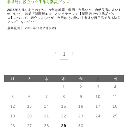
非常時に役立つ☆手作り防災グッズ
2018年も残りあとわずか。今年は地震、豪雨、台風など、自然災害の多い1
年でした。 以前「新聞紙エコ」というテーマで【新聞紙で作る防災グッ
ズ】についてご紹介しましたが、今回はその他の【身近な日用品で作る防災
グッズ】をご紹･･･
最終更新日 2018年11月29日(木)
‹
›
1
月
火
水
木
金
土
日
1
2
3
4
5
6
7
8
9
10
11
12
13
14
15
16
17
18
19
20
21
22
23
24
25
26
27
28
29
30