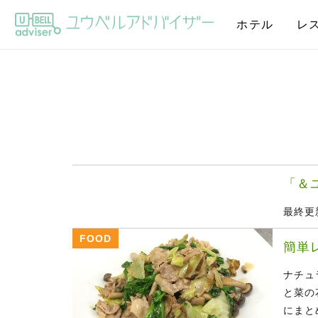
ホテル
レ
「＆
最終更新
FOOD
簡単
ナチュ
と菜の
にまと