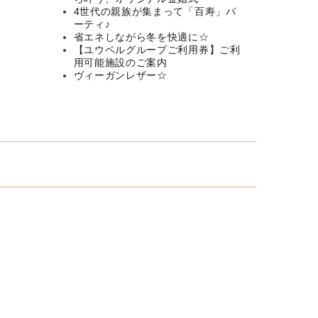
4世代の親族が集まって「百寿」パ
ーティ♪
省エネしながら冬を快適に☆
【ユウベルグループご利用券】ご利
用可能施設のご案内
ヴィーガンレザー☆
2022.03.03