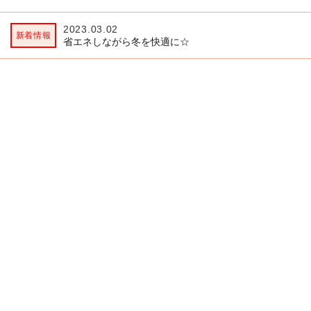
2023.03.02
2
省エネしながら冬を快適に☆
ヴ
ユウベル会員とは
ユウベルアドバイザーとは
会員規約
サイト利用規約
プライバシーポリシー