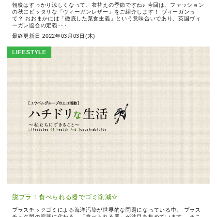
朝晩はすっかり涼しくなって、衣替えの季節ですね♪ 今回は、ファッション
の秋にピッタリな「ヴィーガンレザー」をご紹介します！ ヴィーガンっ
て？ おおまかには「徹底した菜食主義」という意味合いであり、英国ヴィ
ーガン協会の定義･･･
最終更新日 2022年03月03日(木)
LIFESTYLE
脱プラ！食べられる器でゴミ削減☆
プラスチックゴミによる海洋汚染が世界的な問題になっている中、 プラス
チック製の容器に代わる、「食べられる器」が注目を集めています。 そこ