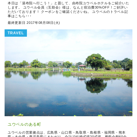
本日は「湯布院へ行こう！」と題して、由布院ユウベルホテルをご紹介いた
します。 ユウベル会員（互助会）様は、なんと宿泊費30%OFF！ご好評い
ただいております！ クーポンをご確認くださいね。 ユウベルのトラベル記
事はこちら･･･
最終更新日 2017年08月08日(火)
TRAVEL
ユウベルのある町
ユウベルの営業拠点は、広島県・山口県・鳥取県・島根県・福岡県・熊本
県・大分県・鹿児島県にまたがり、合計で結婚式場20式場、葬祭会館60会